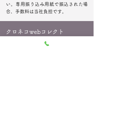
い。専用振り込み用紙で振込された場
合、手数料は当社負担です。
クロネコwebコレクト
ご注文時にヤマトフィナンシャル株式
会社のクロネコwebコレクトサービス
のページが表示されます。ページの手
順に従って操作を行ってください。お
支払方法は電子マネー(Edy)、ネット
バンク(イーバンク)、ネットコンビニ
を選択することができます。
クロネコwebコレクトでのお支払が完
了しない場合、ご注文も完了いたしま
せんのでご注意ください。